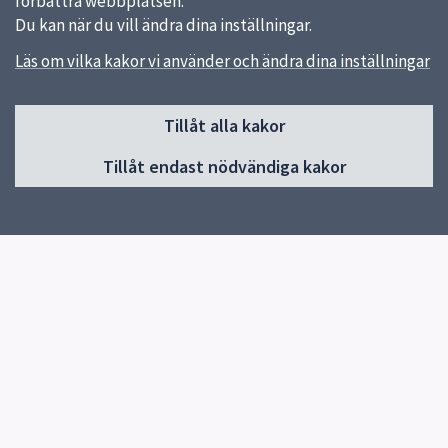
förbättra webbplatsen.
Du kan när du vill ändra dina inställningar.
Läs om vilka kakor vi använder och ändra dina inställningar
Sidfot
Tillåt alla kakor
Huvudmeny
Tillåt endast nödvändiga kakor
Start
Om förskolan
Verksamhet & pedagogik
Kontakt
Jobba hos oss
Snabblänkar
Uppsala kommun
Skolverket