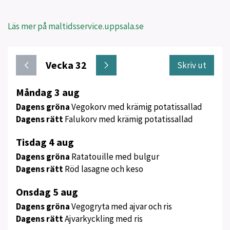
Läs mer på maltidsservice.uppsala.se
Vecka 32
Skriv ut
Meny
Måndag 3 aug
för
Dagens gröna
Vegokorv med krämig potatissallad
vecka
Dagens rätt
Falukorv med krämig potatissallad
32
Tisdag 4 aug
Dagens gröna
Ratatouille med bulgur
Dagens rätt
Röd lasagne och keso
Onsdag 5 aug
Dagens gröna
Vegogryta med ajvar och ris
Dagens rätt
Ajvarkyckling med ris