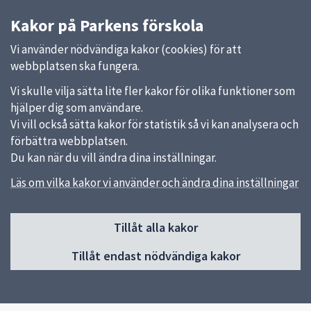
Kakor på Parkens förskola
Vi använder nödvändiga kakor (cookies) för att
webbplatsen ska fungera.
Vi skulle vilja sätta lite fler kakor för olika funktioner som
hjälper dig som användare.
Vi vill också sätta kakor för statistik så vi kan analysera och
förbättra webbplatsen.
Du kan när du vill ändra dina inställningar.
Läs om vilka kakor vi använder och ändra dina inställningar
Sidfot
Tillåt alla kakor
Huvudmeny
Tillåt endast nödvändiga kakor
Start
Om förskolan
Verksamhet & pedagogik